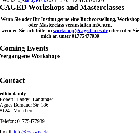
Workshops
landyRock
2023-12-07T12:41:13+01:00
CAGED Workshops and Masterclasses
Wenn Sie oder Ihr Institut gerne eine Buchvorstellung, Workshop
oder Masterclass veranstalten möchten,
wenden Sie sich bitte an
workshop@cagedrules.de
oder rufen Sie
mich an unter 01775477939
Coming Events
Vergangene Workshops
Contact
editionlandy
Robert “Landy” Landinger
Agnes Bernauer Str. 186
81241 München
Telefon: 01775477939
Email:
info@rock-me.de