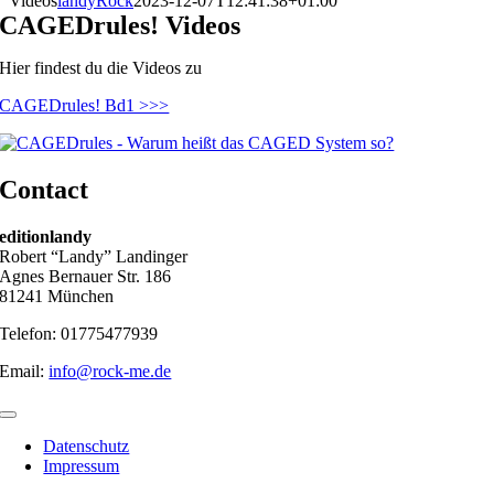
Videos
landyRock
2023-12-07T12:41:38+01:00
CAGEDrules! Videos
Hier findest du die Videos zu
CAGEDrules! Bd1 >>>
Contact
editionlandy
Robert “Landy” Landinger
Agnes Bernauer Str. 186
81241 München
Telefon: 01775477939
Email:
info@rock-me.de
Toggle
Navigation
Datenschutz
Impressum